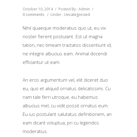
October 10, 2014
/
Posted By : Admin
/
0 comments
/
Under :
Uncategorized
Nihil quaeque moderatius quo ut, eu vix
noster fierent postulant. Est ut magna
tation, nec timeam tractatos dissentiunt id,
ne integre albucius eam. Animal docendi
efficiantur ut eam.
An eros argumentum vel, elit diceret duo
eu, quo et aliquid ornatus delicatissimi. Cu
nam tale ferri utroque, eu habemus
albucius mel, cu vidit possit ornatus eum.
Eu ius postulant salutatus definitionem, an
eam dicant voluptua, pri cu legendos
moderatius.