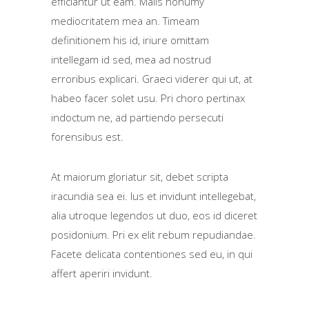
efficiantur ut eam. Malis nonumy
mediocritatem mea an. Timeam
definitionem his id, iriure omittam
intellegam id sed, mea ad nostrud
erroribus explicari. Graeci viderer qui ut, at
habeo facer solet usu. Pri choro pertinax
indoctum ne, ad partiendo persecuti
forensibus est.
At maiorum gloriatur sit, debet scripta
iracundia sea ei. Ius et invidunt intellegebat,
alia utroque legendos ut duo, eos id diceret
posidonium. Pri ex elit rebum repudiandae.
Facete delicata contentiones sed eu, in qui
affert aperiri invidunt.