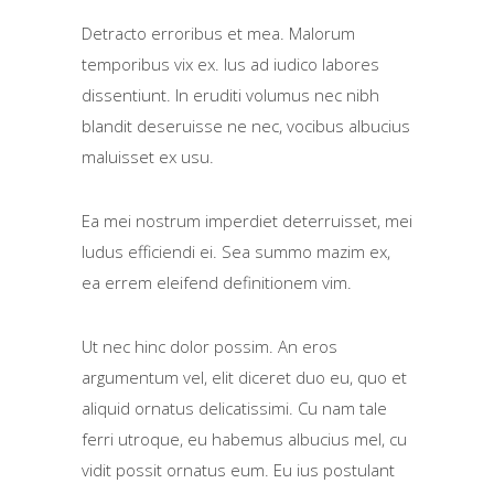
Detracto erroribus et mea. Malorum
temporibus vix ex. Ius ad iudico labores
dissentiunt. In eruditi volumus nec nibh
blandit deseruisse ne nec, vocibus albucius
maluisset ex usu.
Ea mei nostrum imperdiet deterruisset, mei
ludus efficiendi ei. Sea summo mazim ex,
ea errem eleifend definitionem vim.
Ut nec hinc dolor possim. An eros
argumentum vel, elit diceret duo eu, quo et
aliquid ornatus delicatissimi. Cu nam tale
ferri utroque, eu habemus albucius mel, cu
vidit possit ornatus eum. Eu ius postulant